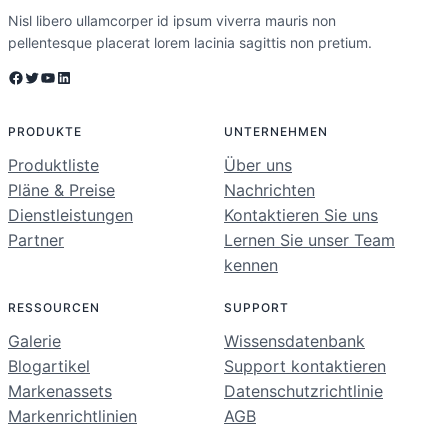
Nisl libero ullamcorper id ipsum viverra mauris non
pellentesque placerat lorem lacinia sagittis non pretium.
Facebook
Twitter
YouTube
LinkedIn
PRODUKTE
UNTERNEHMEN
Produktliste
Über uns
Pläne & Preise
Nachrichten
Dienstleistungen
Kontaktieren Sie uns
Partner
Lernen Sie unser Team
kennen
RESSOURCEN
SUPPORT
Galerie
Wissensdatenbank
Blogartikel
Support kontaktieren
Markenassets
Datenschutzrichtlinie
Markenrichtlinien
AGB