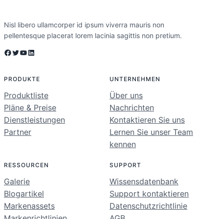
Nisl libero ullamcorper id ipsum viverra mauris non
pellentesque placerat lorem lacinia sagittis non pretium.
Facebook
Twitter
YouTube
LinkedIn
PRODUKTE
UNTERNEHMEN
Produktliste
Über uns
Pläne & Preise
Nachrichten
Dienstleistungen
Kontaktieren Sie uns
Partner
Lernen Sie unser Team
kennen
RESSOURCEN
SUPPORT
Galerie
Wissensdatenbank
Blogartikel
Support kontaktieren
Markenassets
Datenschutzrichtlinie
Markenrichtlinien
AGB